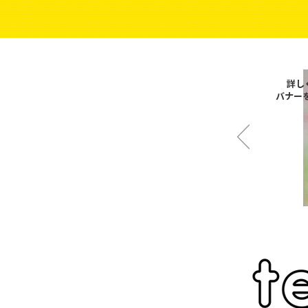
詳し
バナーを​