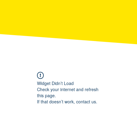
Widget Didn’t Load
Check your internet and refresh
this page.
If that doesn’t work, contact us.